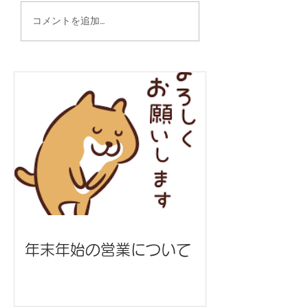
椅子カバー/エナジック
ポーチ/沖縄県医
コメントを追加…
スポーツ高等学院 様
様
年末年始の営業について