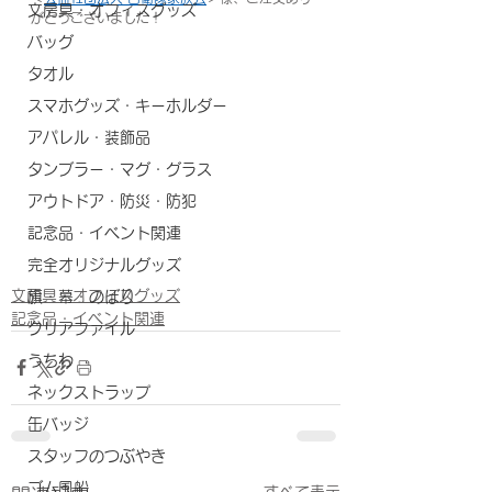
文房具・オフィスグッズ
がとうございました！
バッグ
タオル
スマホグッズ・キーホルダー
アパレル・装飾品
タンブラー・マグ・グラス
アウトドア・防災・防犯
記念品・イベント関連
完全オリジナルグッズ
文房具・オフィスグッズ
旗・幕・のぼり
記念品・イベント関連
クリアファイル
うちわ
ネックストラップ
缶バッジ
スタッフのつぶやき
ゴム風船
すべて表示