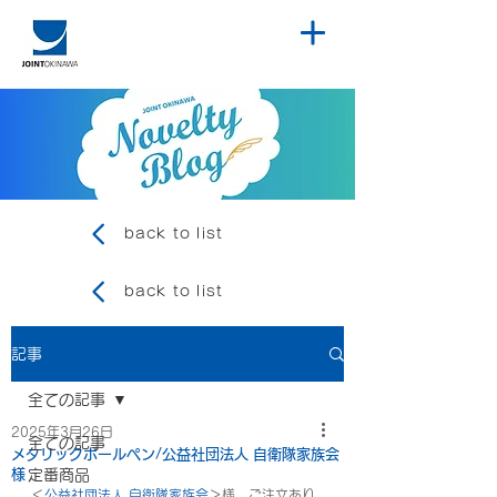
back to list
back to list
記事
全ての記事
2025年3月26日
全ての記事
メタリックボールペン/公益社団法人 自衛隊家族会
様
定番商品
＜
公益社団法人 自衛隊家族会
＞様、ご注文あり