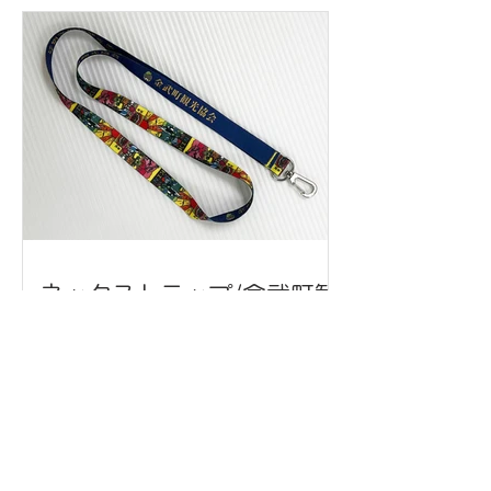
ネックストラップ/金武町観
光協会 様