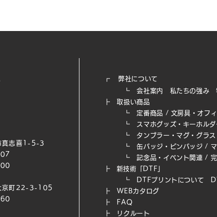
┏
弊社について
┗
会社案内
私たちの強み​
┣
取扱い商品
┗
定番商品
/
文房具・オフ
┗
スマホグッズ・キーホルダ
┗
タンブラー・マグ・グラス
真志喜1-5-3
┗
缶バッジ・ピンバッジ
/
007
┗
記念品・イベント関連
/
200
┣
新技術「DTF」
┗ DTFプリントについて
D
京町22-3-105
┣
WEB​カタログ
660
┣
FAQ
┣
リクルート