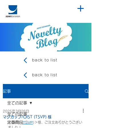
back to list
back to list
記事
全ての記事
2025年3月26日
全ての記事
マグカップ/OIST (TSVP) 様
定番商品
＜OIST (
TSVP
)＞様、ご注文ありがとうござい
ました！