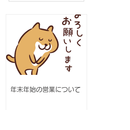
ターハウジング 様
ン 様
年末年始の営業について