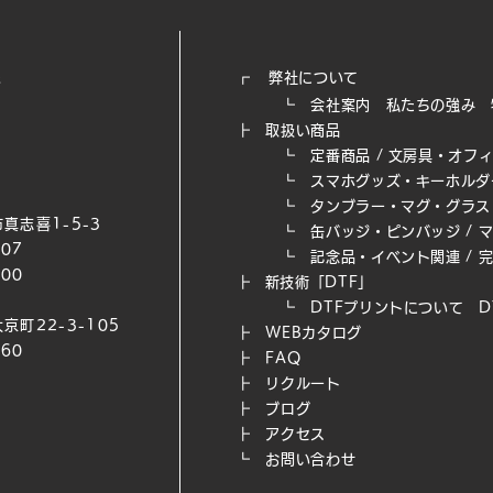
┏
弊社について
┗
会社案内
私たちの強み​
┣
取扱い商品
┗
定番商品
/
文房具・オフ
┗
スマホグッズ・キーホルダ
┗
タンブラー・マグ・グラス
真志喜1-5-3
┗
缶バッジ・ピンバッジ
/
007
┗
記念品・イベント関連
/
200
┣
新技術「DTF」
┗ DTFプリントについて
D
京町22-3-105
┣
WEB​カタログ
660
┣
FAQ
┣
リクルート
┣
ブログ
┣
アクセス
┗
お問い合わせ