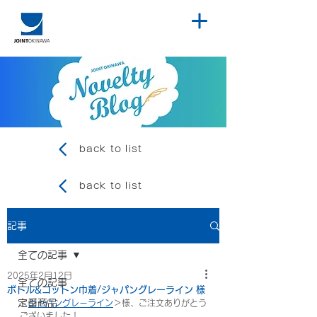
back to list
back to list
記事
全ての記事
2025年2月12日
全ての記事
ボトル&コットン巾着/ジャパングレーライン 様
定番商品
＜
ジャパングレーライン
＞様、ご注文ありがとう
ございました！