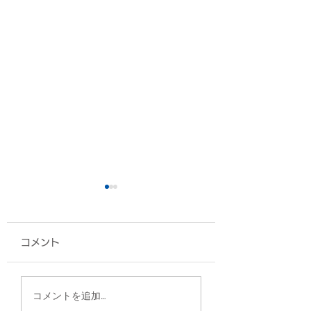
コメント
A4フラットトート/仲
2WAYスクウェ
コメントを追加…