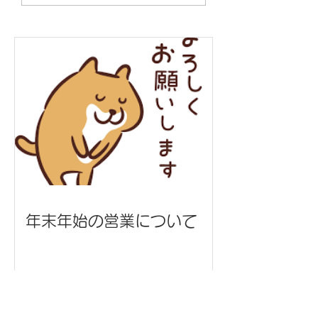
本工業 様
グ/うまんちゅ市場
年末年始の営業について