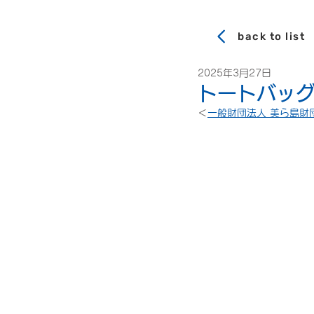
back to list
2025年3月27日
トートバッグ
＜
一般財団法人 美ら島財