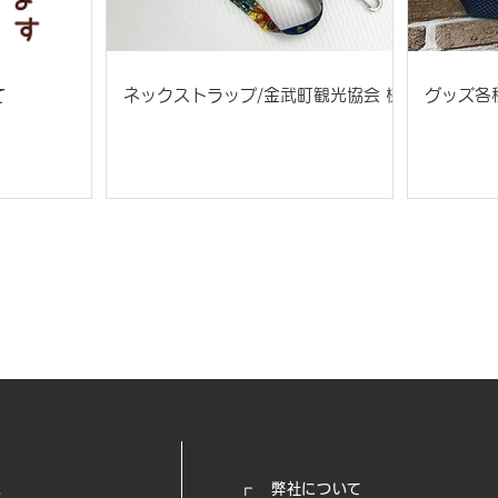
て
ネックストラップ/金武町観光協会 様
グッズ各
┏
弊社について