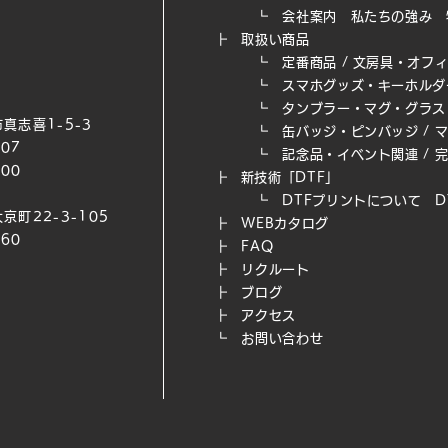
┗
会社案内
私たちの強み​
┣
取扱い商品
┗
定番商品
/
文房具・オフ
┗
スマホグッズ・キーホルダ
┗
タンブラー・マグ・グラス
真志喜1-5-3
┗
缶バッジ・ピンバッジ
/
007
┗
記念品・イベント関連
/
200
┣
新技術「DTF」
┗ DTFプリントについて
D
京町22-3-105
┣
WEB​カタログ
660
┣
FAQ
┣
リクルート
┣
ブログ
┣
アクセス
┗
お問い合わせ