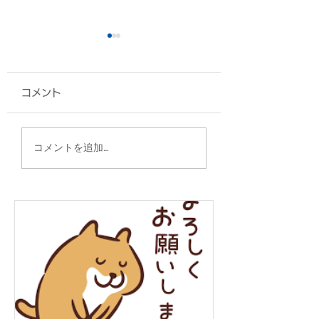
コメント
A4フラットトート/仲
2WAYスクウェ
コメントを追加…
本工業 様
グ/うまんちゅ市場