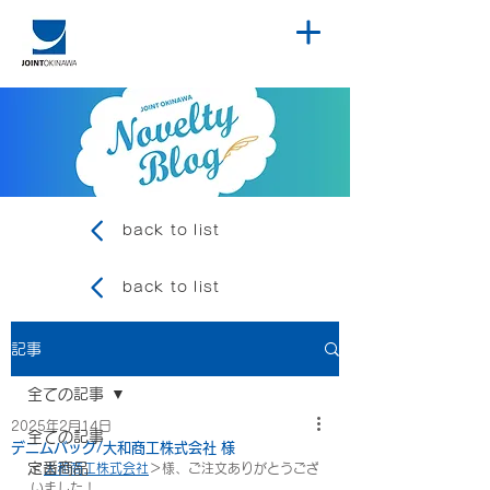
back to list
back to list
記事
全ての記事
2025年2月14日
全ての記事
デニムバッグ/大和商工株式会社 様
定番商品
＜
大和商工株式会社
＞様、ご注文ありがとうござ
いました！