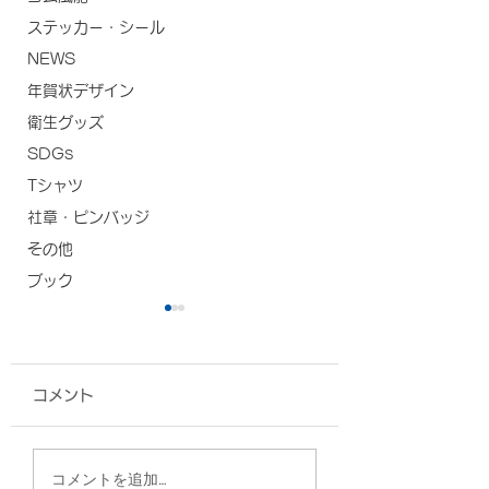
ステッカー・シール
NEWS
年賀状デザイン
衛生グッズ
SDGs
Tシャツ
社章・ピンバッジ
その他
ブック
コメント
グッズ各種/自衛隊沖縄
巾着トート＆ステ
コメントを追加…