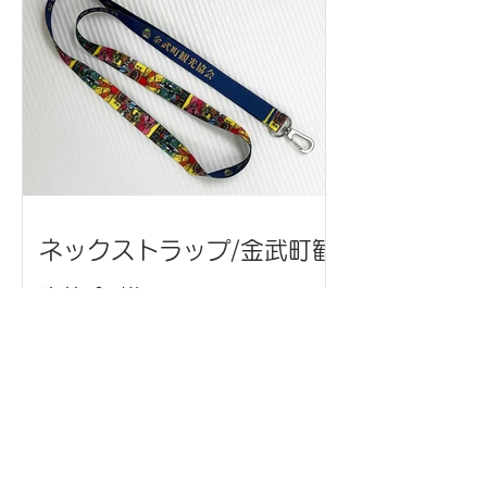
ネックストラップ/金武町観
光協会 様