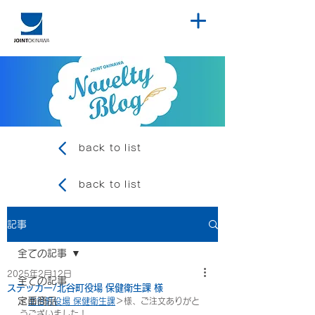
back to list
back to list
記事
全ての記事
2025年2月12日
全ての記事
ステッカー/北谷町役場 保健衛生課 様
定番商品
＜
北谷町役場 保健衛生課
＞様、ご注文ありがと
うございました！