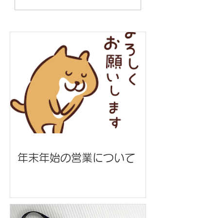
地方協力本部 様
ー/西日本高速道
会社 様
年末年始の営業について