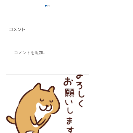
コメント
Tシャツ/セコム琉
トートバッグ/株式会社
コメントを追加…
サンゲツ沖縄 様