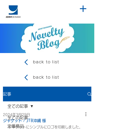
back to list
back to list
記事
全ての記事
2024年3月29日
全ての記事
ジャケット / JTB沖縄 様
定番商品
ジャケットにシンプルにロゴを印刷しました。