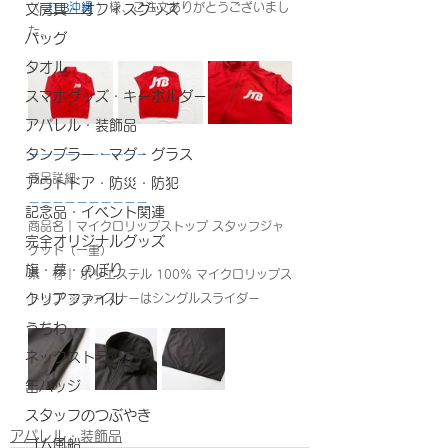
〈 
JTB沖縄
 〉様、ご注文ありがとうございまし
文房具・オフィスグッズ
た。
バッグ
タオル
スマホグッズ・キーホルダー
アパレル・装飾品
タンブラー・マグ・グラス
ーーーーーーーーーー
商品詳細
アウトドア・防災・防犯
ーーーーーーーーーー
記念品・イベント関連
商品名｜マイクロリップストップ スタッフジャ
完全オリジナルグッズ
ケット（一重）
旗・幕・のぼり
素　材｜ ポリエステル 100％ マイクロリップス
クリアファイル
トップ ※ファスナーはシングルスライダー
うちわ
ネックストラップ
缶バッジ
スタッフのつぶやき
アパレル・装飾品
ゴム風船