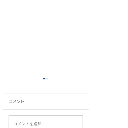
コメント
A4フラットトート/仲
2WAYスクウェ
コメントを追加…