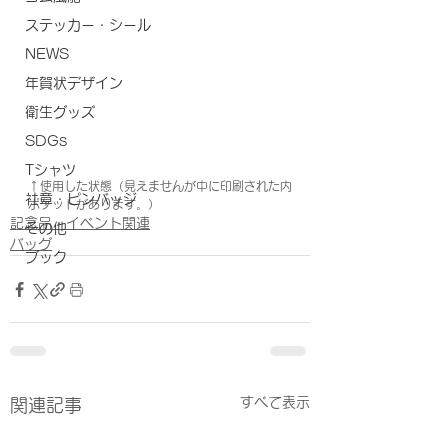
ステッカー・シール
NEWS
年賀状デザイン
衛生グッズ
SDGs
Tシャツ
↑使用した状態（見えませんが中に印刷された内
社章・ピンバッジ
ポケットがあります。）
記念品・イベント関連
その他
バッグ
ブック
すべて表示
関連記事