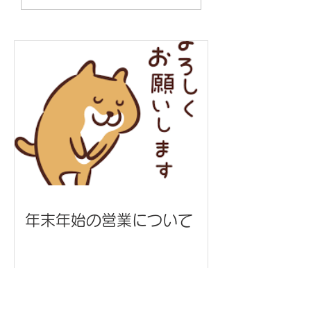
本工業 様
グ/うまんちゅ市場
年末年始の営業について