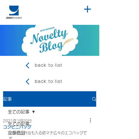
back to list
back to list
記事
全ての記事
2021年1月20日
全ての記事
コンビニバッグ
定番商品
コンビニ弁当も入る底マチ広々のエコバッグで
す。