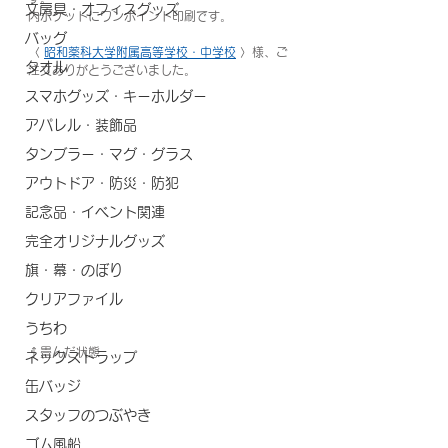
文房具・オフィスグッズ
内ポケットにワンポイント印刷です。
バッグ
〈 
昭和薬科大学附属高等学校・中学校
 〉様、ご
タオル
注文ありがとうございました。
スマホグッズ・キーホルダー
アパレル・装飾品
タンブラー・マグ・グラス
アウトドア・防災・防犯
記念品・イベント関連
完全オリジナルグッズ
旗・幕・のぼり
クリアファイル
うちわ
↑畳んだ状態
ネックストラップ
缶バッジ
スタッフのつぶやき
ゴム風船