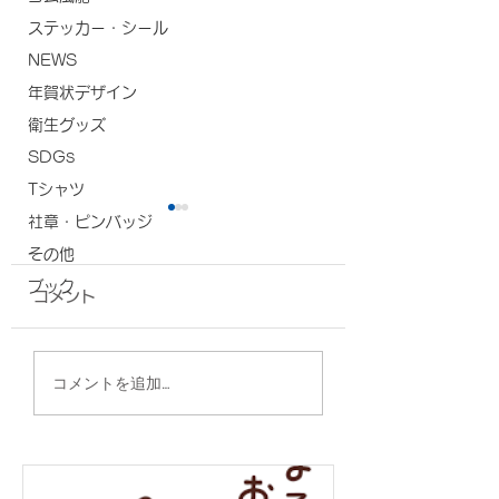
ステッカー・シール
NEWS
年賀状デザイン
衛生グッズ
SDGs
Tシャツ
社章・ピンバッジ
その他
ブック
コメント
A4フラットトート/仲
2WAYスクウェ
コメントを追加…
本工業 様
グ/うまんちゅ市場