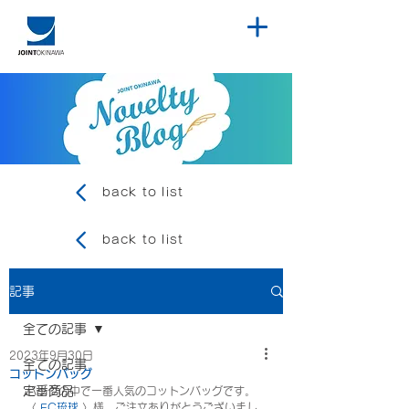
back to list
back to list
記事
全ての記事
2023年9月30日
全ての記事
コットンバッグ
定番商品
バッグの中で一番人気のコットンバッグです。
〈 
FC琉球
 〉様、ご注文ありがとうございまし