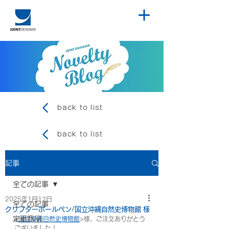
back to list
back to list
記事
全ての記事
2025年1月17日
全ての記事
クリフターボールペン/国立沖縄自然史博物館 様
定番商品
<
国立沖縄自然史博物館
>様、ご注文ありがとう
ございました！