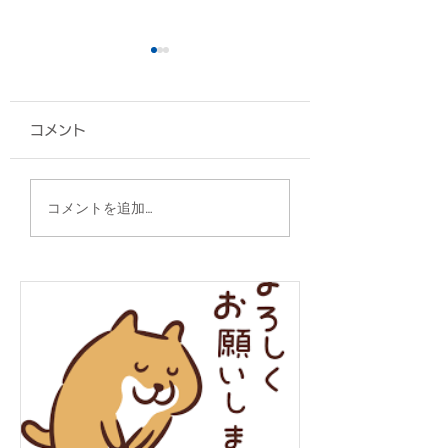
コメント
椅子カバー/エナジック
ポーチ/沖縄県医
コメントを追加…
スポーツ高等学院 様
様