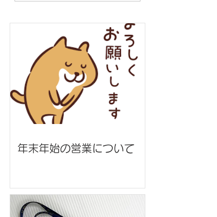
学 生協 様
学 生協 様
年末年始の営業について