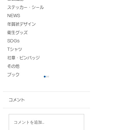
ステッカー・シール
NEWS
年賀状デザイン
衛生グッズ
SDGs
Tシャツ
社章・ピンバッジ
その他
ブック
コメント
クリアファイル/琉球大
クリアファイル/
コメントを追加…