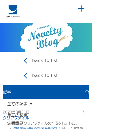
back to list
back to list
記事
全ての記事
2023年8月31日
全ての記事
クリアファイル
定番商品
A4サイズクリアファイルの作成をしました。
〈 
沖縄県保健医療部健康長寿課
 〉様、ご注文あ