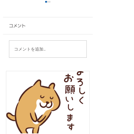
コメント
クリアファイル/OIST
クリアファイル/
コメントを追加…
Innovation 様
学 生協 様