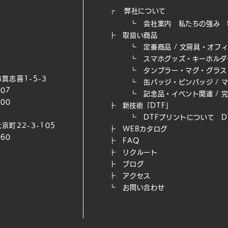
┏
弊社について
┗
会社案内
私たちの強み​
┣
取扱い商品
┗
定番商品
/
文房具・オフ
┗
スマホグッズ・キーホルダ
┗
タンブラー・マグ・グラス
真志喜1-5-3
┗
缶バッジ・ピンバッジ
/
007
┗
記念品・イベント関連
/
200
┣
新技術「DTF」
┗ DTFプリントについて
D
京町22-3-105
┣
WEB​カタログ
660
┣
FAQ
┣
リクルート
┣
ブログ
┣
アクセス
┗
お問い合わせ