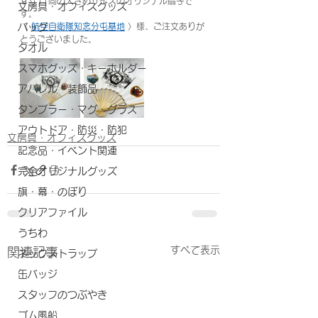
９寸11間の大きめサイズのオリジナル扇子で
文房具・オフィスグッズ
す。
バッグ
〈 
航空自衛隊知念分屯基地
 〉様、ご注文ありが
とうございました。
タオル
スマホグッズ・キーホルダー
アパレル・装飾品
タンブラー・マグ・グラス
アウトドア・防災・防犯
文房具・オフィスグッズ
記念品・イベント関連
完全オリジナルグッズ
旗・幕・のぼり
クリアファイル
うちわ
すべて表示
関連記事
ネックストラップ
缶バッジ
スタッフのつぶやき
ゴム風船