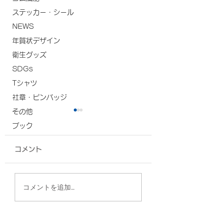
ステッカー・シール
NEWS
年賀状デザイン
衛生グッズ
SDGs
Tシャツ
社章・ピンバッジ
その他
ブック
コメント
椅子カバー/エナジック
ポーチ/沖縄県医
コメントを追加…
スポーツ高等学院 様
様