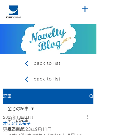
back to list
back to list
記事
全ての記事
2022年10月31日
全ての記事
オリジナル扇子
定番商品
更新日：
2023年9月11日