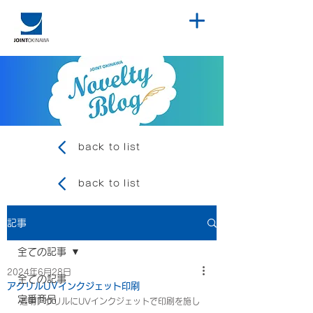
back to list
back to list
記事
全ての記事
2024年6月28日
全ての記事
アクリルUVインクジェット印刷
定番商品
透明アクリルにUVインクジェットで印刷を施し