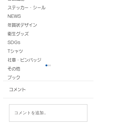
ステッカー・シール
NEWS
年賀状デザイン
衛生グッズ
SDGs
Tシャツ
社章・ピンバッジ
その他
ブック
コメント
グッズ各種/ぬちまーす
グッズ各種/海
コメントを追加…
様
様