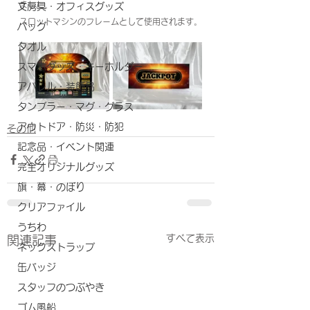
ました。
文房具・オフィスグッズ
スロットマシンのフレームとして使用されます。
バッグ
タオル
スマホグッズ・キーホルダー
アパレル・装飾品
タンブラー・マグ・グラス
アウトドア・防災・防犯
その他
記念品・イベント関連
完全オリジナルグッズ
旗・幕・のぼり
クリアファイル
うちわ
すべて表示
関連記事
ネックストラップ
缶バッジ
スタッフのつぶやき
ゴム風船