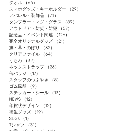
タオル
（66）
66件の記事
スマホグッズ・キーホルダー
（29）
29件の記事
アパレル・装飾品
（74）
74件の記事
タンブラー・マグ・グラス
（89）
89件の記事
アウトドア・防災・防犯
（57）
57件の記事
記念品・イベント関連
（126）
126件の記事
完全オリジナルグッズ
（21）
21件の記事
旗・幕・のぼり
（32）
32件の記事
クリアファイル
（64）
64件の記事
うちわ
（32）
32件の記事
ネックストラップ
（26）
26件の記事
缶バッジ
（17）
17件の記事
スタッフのつぶやき
（8）
8件の記事
ゴム風船
（9）
9件の記事
ステッカー・シール
（13）
13件の記事
NEWS
（12）
12件の記事
年賀状デザイン
（12）
12件の記事
衛生グッズ
（19）
19件の記事
SDGs
（1）
1件の記事
Tシャツ
（31）
31件の記事